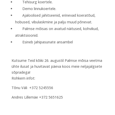
Tehisurg koertele.
Demo linnukoertele.
Ajaloolised jahitseenid, erinevad koeratõud,
hobused, vibulaskmine ja palju muud põnevat.
Palmse mõisas on avatud näitused, kohvikud,
atraktsioonid.
Esineb Jahipasunate ansambel
Kutsume Teid kõiki 26. augustil Palmse mõisa veetma
ühte ilusat ja huvitavat päeva koos meie neljajalgsete
sõpradega!
Rohkem infot:
Tõnu Väli
+372 5245556
Andres Lillemäe
+372 5651625