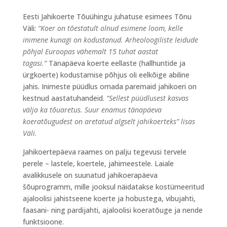
Eesti Jahikoerte Tõuühingu juhatuse esimees Tõnu
Väli:
“Koer on tõestatult olnud esimene loom, kelle
inimene kunagi on kodustanud. Arheoloogiliste leidude
põhjal Euroopas vähemalt 15 tuhat aastat
tagasi.”
Tänapäeva koerte eellaste (hallhuntide ja
ürgkoerte) kodustamise põhjus oli eelkõige abiline
jahis. Inimeste püüdlus omada paremaid jahikoeri on
kestnud aastatuhandeid.
“Sellest püüdlusest kasvas
välja ka tõuaretus. Suur enamus tänapäeva
koeratõugudest on aretatud algselt jahikoerteks” lisas
Väli.
Jahikoertepäeva raames on palju tegevusi tervele
perele – lastele, koertele, jahimeestele. Laiale
avalikkusele on suunatud jahikoerapäeva
šõuprogramm, mille jooksul näidatakse kostümeeritud
ajaloolisi jahistseene koerte ja hobustega, vibujahti,
faasani- ning pardijahti, ajaloolisi koeratõuge ja nende
funktsioone.