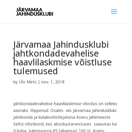
Järvamaa Jahindusklubi
jahtkondadevahelise
haavlilaskmise võistluse
tulemused
by
Ülo Mets
|
nov. 1, 2018
Jahtkondadevahelise haavlilaskmise võistlus on selleks
aastaks lõppenud. Osales viis Järvamaa Jahindusklubi
jahtkonda ja külalisvõistlejatena Koeru Jahimeeste
Seltsi võistkond, kes absoluutarvestuses saavutas ka
II koha, tulemusega 85 tabamust 100 st. Koeru